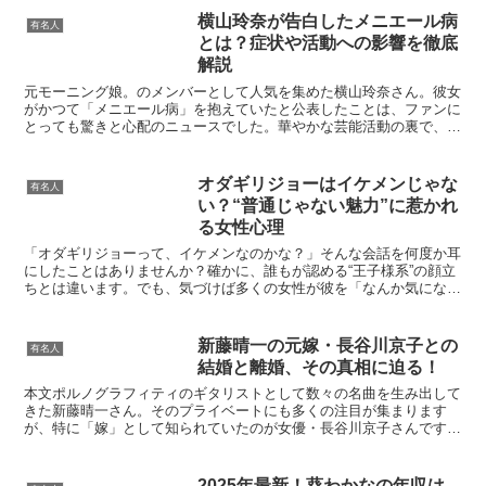
横山玲奈が告白したメニエール病
有名人
とは？症状や活動への影響を徹底
解説
元モーニング娘。のメンバーとして人気を集めた横山玲奈さん。彼女
がかつて「メニエール病」を抱えていたと公表したことは、ファンに
とっても驚きと心配のニュースでした。華やかな芸能活動の裏で、ど
のように病気と向き合っていたのでしょうか。今回は「横山...
オダギリジョーはイケメンじゃな
有名人
い？“普通じゃない魅力”に惹かれ
る女性心理
「オダギリジョーって、イケメンなのかな？」そんな会話を何度か耳
にしたことはありませんか？確かに、誰もが認める“王子様系”の顔立
ちとは違います。でも、気づけば多くの女性が彼を「なんか気にな
る」と言ってしまう。この不思議な魅力、恋愛心理に置き換...
新藤晴一の元嫁・長谷川京子との
有名人
結婚と離婚、その真相に迫る！
本文ポルノグラフィティのギタリストとして数々の名曲を生み出して
きた新藤晴一さん。そのプライベートにも多くの注目が集まります
が、特に「嫁」として知られていたのが女優・長谷川京子さんです。
tower+2新藤晴一さんと長谷川京子さんは2008年1...
2025年最新！葵わかなの年収は