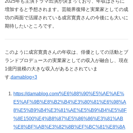
2025年も主演ドラマ出演が決まっており、年収はさらに
増加すると予想されます。芸能界復帰と実業家としての成
功の両面で活躍されている成宮寛貴さんの今後にも大いに
期待したいところです。
このように成宮寛貴さんの年収は、俳優としての活動とブ
ランドプロデュースの実業家としての収入が融合し、現在
1億円規模の大きな収入があるとされていま
す.
damablog+3
https://damablog.com/%E6%88%90%E5%AE%AE%
E5%AF%9B%E8%B2%B4%E3%80%81%E6%98%A
8%E5%B9%B4%E3%81%AE%E5%B9%B4%E5%8F
%8E1500%E4%B8%87%E5%86%86%E3%81%AB
%E8%BF%AB%E3%82%8B%EF%BC%81%E8%8A