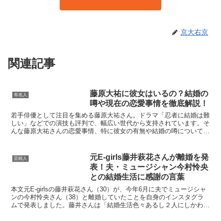
京大右京
関連記事
藤原大祐に彼女はいるの？結婚の
有名人
噂や現在の恋愛事情を徹底解説！
若手俳優として注目を集める藤原大祐さん。ドラマ「忍者に結婚は難
しい」などでの演技も評判で、幅広い世代から支持されています。そ
んな藤原大祐さんの恋愛事情、特に彼女の有無や結婚の噂について、
多くのファンが気になっているのではないでしょうか。まず...
元E-girls藤井萩花さんが離婚を発
芸能人
表！夫・ミュージシャン今村怜央
との結婚生活に感謝の言葉
本文元E-girlsの藤井萩花さん（30）が、今年6月に夫でミュージシャ
ンの今村怜央さん（38）と離婚していたことを自身のインスタグラ
ムで発表しました。藤井さんは「結婚生活色々あるし２人にしかわか
らない事だと思うので何も語りませんが感謝です...