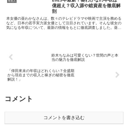
有名人
億超え？収入源や総資産を徹底解
剖
本女優の葵わかなさんは、数々のテレビドラマや映画で主演を務める
など、日本の若手実力派女優として注目されています。そんな彼女の
気になる年収について、最新の情報をもとに徹底調査しました。葵わ
かなの年収はどれくらい？2024年の最新予想によると、...
鈴木ちなみは可愛くない？世間の声と本
当の魅力を徹底解説
「倖田來未の年収はどれくらい？全盛期
から現在までの収入と稼ぎの秘密を徹底
解説！」
コメント
コメントを書き込む