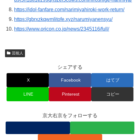
https://idol-fanfare.com/narimiyahiroki-work-return/
https://gbrxzkqwmlitofe.xyz/narumiyanensyu/
https://www.oricon.co.jp/news/2345116/full/
芸能人
シェアする
X
Facebook
はてブ
LINE
Pinterest
コピー
京大右京をフォローする