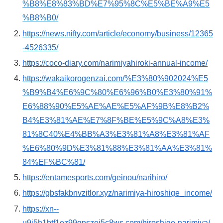
%B8%E8%83%BD%E7%95%8C%E5%BE%A9%E5
%B8%B0/
https://news.nifty.com/article/economy/business/12365
-4526335/
https://coco-diary.com/narimiyahiroki-annual-income/
https://wakaikorogenzai.com/%E3%80%902024%E5
%B9%B4%E6%9C%80%E6%96%B0%E3%80%91%
E6%88%90%E5%AE%AE%E5%AF%9B%E8%B2%
B4%E3%81%AE%E7%8F%BE%E5%9C%A8%E3%
81%8C40%E4%BB%A3%E3%81%A8%E3%81%AF
%E6%80%9D%E3%81%88%E3%81%AA%E3%81%
84%EF%BC%81/
https://entamesports.com/geinou/narihiro/
https://gbsfakbnvzitlor.xyz/narimiya-hiroshige_income/
https://xn--
u9j5h1btf1ez99qnszei5c8ws.com/hiroshige-narimiya/