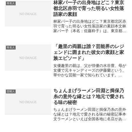
です。今回は「ダンビラムーチョ 大原
林家パー子の出身地はどこ？東京
有名人
妻」という視...
都北区赤羽で育った明るい女性落
語家の素顔
林家パー子の出身地はどこ？東京都北区赤
羽で育った明るい女性落語家の素顔本文林
家パー子（本名：佐藤粋子）は、東京都北
区赤羽出身の日本のタレントであり、女性
落語家としても知られています。1948年8
月13日生まれで、明るく元気なキャラクタ
「趣里の両親は誰？芸能界のレジ
有名人
ーと独...
ェンドに囲まれた彼女の素顔と家
族エピソード」
女優趣里の親は、父が俳優の水谷豊、母が
女優で元キャンディーズの伊藤蘭という、
華やかな芸能一家で知られています。
trend-celeb+2本文女優・趣里さんは、日本
屈指の芸能一家に生まれたことで、幼少期
から注目を集めてきました。jprime+...
ちょんまげラーメン田淵と揖保乃
芸能人
糸の意外な縁とは？地元で愛され
る味の秘密
ちょんまげラーメン田淵と揖保乃糸の意外
な縁とは？地元で愛される味の秘密記事本
文ラーメンといえば全国各地に名店があり
ますが、最近じわじわと注目を集めている
のが「ちょんまげラーメン田淵」です。ユ