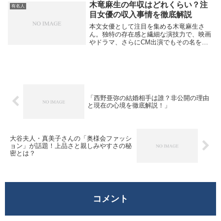
ニークな店名もさることながら、その背後
木竜麻生の年収はどれくらい？注
有名人
には兵庫の名...
目女優の収入事情を徹底解説
本文女優として注目を集める木竜麻生さ
ん。独特の存在感と繊細な演技力で、映画
やドラマ、さらにCM出演でもその名を広
めてきました。そんな彼女の「年収」につ
いて気になる方も多いのではないでしょう
か。木竜麻生さんは、映画界で高く評価さ
れている若手実...
「西野亜弥の結婚相手は誰？非公開の理由
と現在の心境を徹底解説！」
大谷夫人・真美子さんの「奥様会ファッシ
ョン」が話題！上品さと親しみやすさの秘
密とは？
コメント