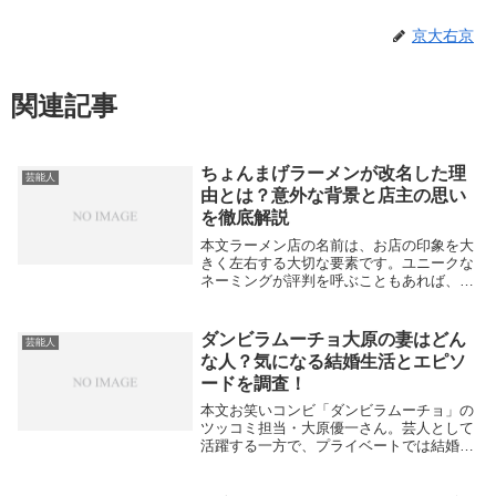
京大右京
関連記事
ちょんまげラーメンが改名した理
芸能人
由とは？意外な背景と店主の思い
を徹底解説
本文ラーメン店の名前は、お店の印象を大
きく左右する大切な要素です。ユニークな
ネーミングが評判を呼ぶこともあれば、時
代や地域性に合わせて変更を余儀なくされ
ることもあります。今回注目を集めた「ち
ょんまげラーメン」の改名理由について、
ダンビラムーチョ大原の妻はどん
芸能人
詳しく掘り下...
な人？気になる結婚生活とエピソ
ードを調査！
本文お笑いコンビ「ダンビラムーチョ」の
ツッコミ担当・大原優一さん。芸人として
活躍する一方で、プライベートでは結婚し
ており「奥さんはどんな人？」「夫婦の仲
は？」と気になっているファンも多いよう