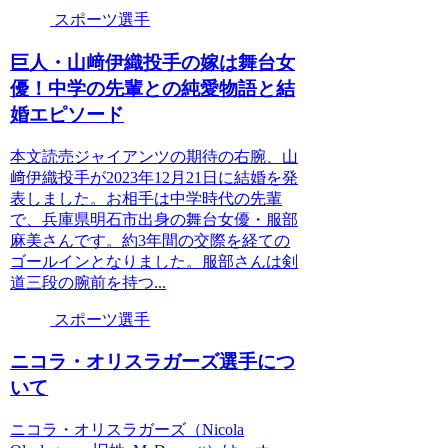
スポーツ選手
巨人・山﨑伊織投手の嫁は舞台女
優！中学の先輩との純愛物語と結
婚エピソード
本文読売ジャイアンツの期待の右腕、山
﨑伊織投手が2023年12月21日に結婚を発
表しました。お相手は中学時代の先輩
で、兵庫県明石市出身の舞台女優・服部
麻美さんです。約3年間の交際を経ての
ゴールインとなりました。服部さんは剣
道三段の腕前を持つ...
スポーツ選手
ニコラ・オリスラガーズ選手につ
いて
ニコラ・オリスラガーズ（Nicola