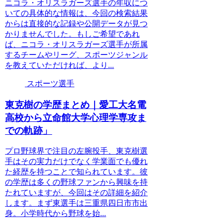
ニコラ・オリスラガーズ選手の年収につ
いての具体的な情報は、今回の検索結果
からは直接的な記録や公開データが見つ
かりませんでした。もしご希望であれ
ば、ニコラ・オリスラガーズ選手が所属
するチームやリーグ、スポーツジャンル
を教えていただければ、より...
スポーツ選手
東克樹の学歴まとめ｜愛工大名電
高校から立命館大学心理学専攻ま
での軌跡」
プロ野球界で注目の左腕投手、東克樹選
手はその実力だけでなく学業面でも優れ
た経歴を持つことで知られています。彼
の学歴は多くの野球ファンから興味を持
たれていますが、今回はその詳細を紹介
します。まず東選手は三重県四日市市出
身。小学時代から野球を始...