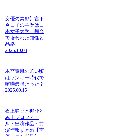
女優の素顔】宮下
今日子の学歴は日
本女子大学！舞台
で培われた知性と
品格
2025.10.03
本宮泰風の若い頃
はヤンキー時代で
喧嘩最強だった？
2025.09.15
石上静香と柳ひと
み｜プロフィー
ル・出演作品・共
演情報まとめ【声