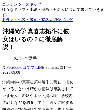
コンテンツへスキップ
様々なドラマ・小説・漫画・有名人について書いていきま
す。
ドラマ・小説・漫画・有名人紹介ブログ
沖縄尚学 真喜志拓斗に彼
女はいるの？に徹底解
説！
スポーツ選手
X
Facebook
はてブ
LINE
Pinterest
コピー
2025.09.08
沖縄尚学の真喜志拓斗選手に現在「彼女
がいる」という確かな情報は確認されて
いません。SNSやネット掲示板、学校内
の評判などを調査しても、彼女に関する
投稿や目撃情報は出ておらず、本人名義