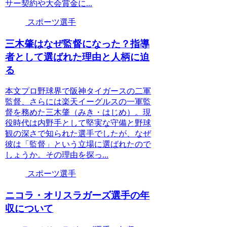
サー契約や大会賞金に...
スポーツ選手
三木肇はなぜ監督になった？指導
者として選ばれた理由と人柄に迫
る
本文プロ野球界で阪神タイガースの二軍
監督、さらには楽天イーグルスの一軍監
督を務めた三木肇（みき・はじめ）。現
役時代は内野手として堅実な守備と野球
観の深さで知られた選手でしたが、なぜ
彼は「監督」という立場に選ばれたので
しょうか。その理由を探っ...
スポーツ選手
ニコラ・オリスラガーズ選手の年
収について