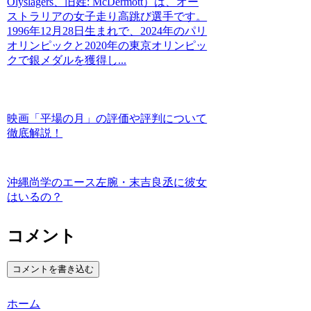
Olyslagers、旧姓: McDermott）は、オー
ストラリアの女子走り高跳び選手です。
1996年12月28日生まれで、2024年のパリ
オリンピックと2020年の東京オリンピッ
クで銀メダルを獲得し...
映画「平場の月」の評価や評判について
徹底解説！
沖縄尚学のエース左腕・末吉良丞に彼女
はいるの？
コメント
コメントを書き込む
ホーム