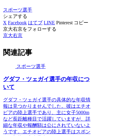
スポーツ選手
シェアする
X
Facebook
はてブ
LINE
Pinterest
コピー
京大右京をフォローする
京大右京
関連記事
スポーツ選手
グダフ・ツェガイ選手の年収につ
いて
グダフ・ツェガイ選手の具体的な年収情
報は見つかりませんでした。彼はエチオ
ピアの陸上選手であり、主に女子5000m
など長距離種目で活躍していますが、詳
細な年収や報酬額は公にされていないよ
うです。エチオピアの陸上選手はスポン