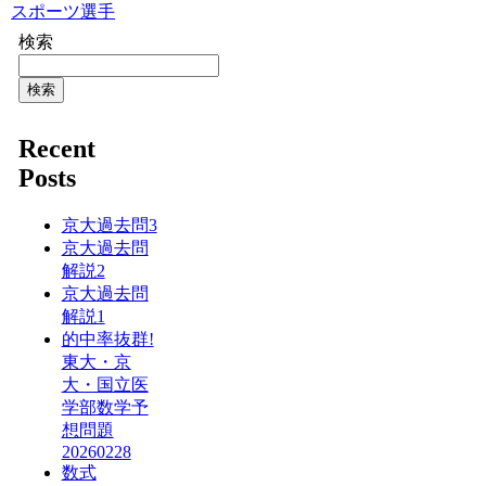
スポーツ選手
検索
検索
Recent
Posts
京大過去問3
京大過去問
解説2
京大過去問
解説1
的中率抜群!
東大・京
大・国立医
学部数学予
想問題
20260228
数式