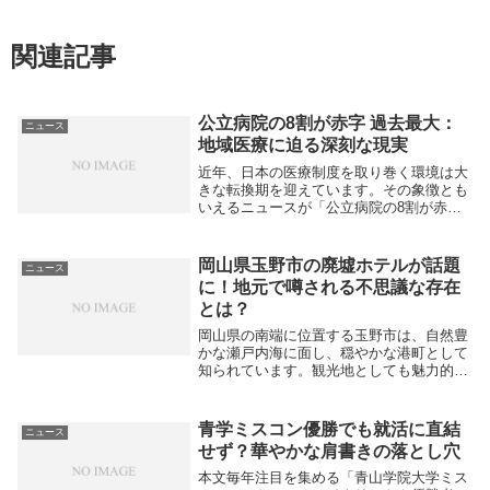
関連記事
公立病院の8割が赤字 過去最大：
ニュース
地域医療に迫る深刻な現実
近年、日本の医療制度を取り巻く環境は大
きな転換期を迎えています。その象徴とも
いえるニュースが「公立病院の8割が赤字
過去最大」という衝撃的な報道です。かつ
て地域医療を支える拠点として信頼されて
きた公立病院が、今なぜかつてない経営危
岡山県玉野市の廃墟ホテルが話題
ニュース
機に直面し...
に！地元で噂される不思議な存在
とは？
岡山県の南端に位置する玉野市は、自然豊
かな瀬戸内海に面し、穏やかな港町として
知られています。観光地としても魅力的で
すが、その一方で近年ひそかに注目されて
いるのが「廃墟ホテル」の存在です。地元
の人々の間では、まるで都市伝説のように
青学ミスコン優勝でも就活に直結
ニュース
噂されるこの...
せず？華やかな肩書きの落とし穴
本文毎年注目を集める「青山学院大学ミス