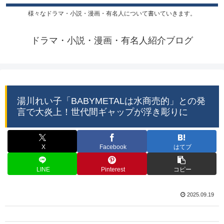
様々なドラマ・小説・漫画・有名人について書いていきます。
ドラマ・小説・漫画・有名人紹介ブログ
湯川れい子「BABYMETALは水商売的」との発
言で大炎上！世代間ギャップが浮き彫りに
X
Facebook
はてブ
LINE
Pinterest
コピー
2025.09.19