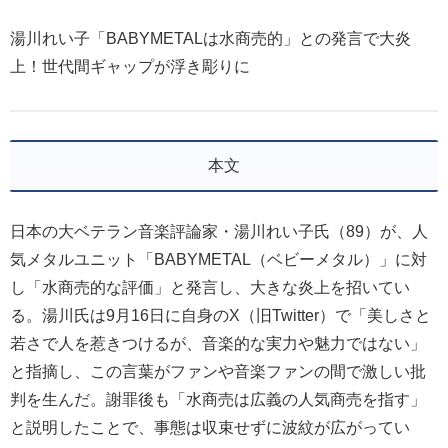
湯川れい子「BABYMETALは水商売的」との発言で大炎
上！世代間ギャップが浮き彫りに
本文
日本の大ベテラン音楽評論家・湯川れい子氏（89）が、人
気メタルユニット「BABYMETAL（ベビーメタル）」に対
し「水商売的な評価」と発言し、大きな炎上を招いてい
る。湯川氏は9月16日に自身のX（旧Twitter）で「美しさと
若さで人を惹きつけるが、音楽的な実力や魅力ではない」
と指摘し、この言葉がファンや音楽ファンの間で激しい批
判を生んだ。謝罪後も「水商売は広義の人気商売を指す」
と説明したことで、事態は収束せずに波紋が広がってい