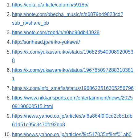
https://coki.jp/article/column/59185/
https://note.com/obecha_music/n/n6879b49823cd?
sub_rt=share_pb
https://note.com/zep4/n/n0be90db43928
http://sunhead.jp/reiko-yukawa/
https://x.com/yukawareiko/status/196823540908920053
8
https://x.com/yukawareiko/status/196785097288310381
1
https://x.com/info_smafla/status/1968623516305256796
https://www.nikkansports.com/entertainment/news/2025
09190000515.html
https://news.yahoo.co.jp/articles/af6a864f9f0cd2c8c1db
61d51c95c8470fc92bb8
https://news.yahoo.co.jp/articles/f9c517035ef8eff01ab0