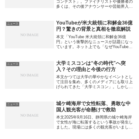
コンテスト」。ファイナリストや優勝者の
多くは、その後アナウンサーや芸能界入り
を果たすなど、華やかなキャリアを歩むイ
メージが強いものです。しかし実際には、
「青学ミスコン優勝」という肩書きが必ず
YouTubeが米大統領に和解金36億
ニュース
しも就職活動...
円？驚きの背景と真相を徹底解説
本文「YouTube 米大統領に和解金36億
円」という衝撃的なニュースが話題になっ
ています。ネット上でも「なぜYouTubeが
大統領に巨額の和解金を？」と憶測が飛び
交い、多くの人々の関心を集めています。
YouTubeは世界最大級の動画共有プ...
大学ミスコンは“冬の時代”へ突
ニュース
入？その理由と今後の行方
本文かつては大学の華やかなイベントとし
て注目を集め、多くのメディアにも取り上
げられてきた「大学ミスコン」。しかし近
年、その人気と存在意義に大きな変化が訪
れています。今では「大学ミスコンは冬の
時代に入った」と言われるほど、かつての
城ケ崎海岸で女性転落、勇敢な中
ニュース
勢いを失って...
国人観光客が命懸けで救助
本文2025年9月16日、静岡県の城ケ崎海岸
で女性が海に転落するという事故が発生し
ました。現場には多くの観光客がいました
が、非常用の浮き輪が揚げられるも強風で
流されてしまい、誰もが戸惑う中、一人の