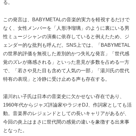
る。
この発言は、BABYMETALの音楽的実力を軽視するだけで
なく、女性メンバーを「人形浄瑠璃」のように裏にいる男
性ミュージシャンの演奏に依存していると例えたため、ジ
ェンダー的な批判も呼んだ。SNS上では、「BABYMETAL
の世界的評価を無視した差別的かつ失礼な発言」「世代感
覚のズレが痛感される」といった意見が多数を占める一方
で、「若さや見た目も含めて人気の一部」「湯川氏の世代
特有の表現」と冷静に受け止める声も存在する。
湯川れい子氏は日本の音楽史に欠かせない存在であり、
1960年代からジャズ評論家やラジオDJ、作詞家としても活
動。音楽界のレジェンドとしての長いキャリアがあるが、
今回の炎上はまさに世代間の感覚の違いを象徴する出来事
となった。