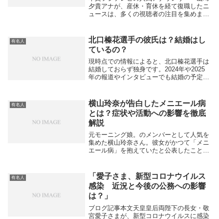
夕貴アナが、産休・育休を経て復職したニ
ュースは、多くの視聴者の注目を集めまし
た。その背景には、表舞台には出にくい
“夫の支え” が大きくあったといわれていま
す。山﨑アナの夫は、お笑い芸人として活
北口榛花選手の彼氏は？結婚はし
有名人
躍するお...
ているの？
現時点での情報によると、北口榛花選手は
結婚しておらず独身です。2024年や2025
年の報道やインタビューでも結婚の予定は
ないと本人が明言しており、交際情報や結
婚相手に関する公式な発表はありません。
また、彼女は現在チェコを拠点にトレーニ
横山玲奈が告白したメニエール病
有名人
ングに...
とは？症状や活動への影響を徹底
解説
元モーニング娘。のメンバーとして人気を
集めた横山玲奈さん。彼女がかつて「メニ
エール病」を抱えていたと公表したこと
は、ファンにとっても驚きと心配のニュー
スでした。華やかな芸能活動の裏で、どの
ように病気と向き合っていたのでしょう
「愛子さま、新型コロナウイルス
有名人
か。今回は「横山...
感染 近況と今後の公務への影響
は？」
ブログ記事本文天皇皇后両陛下の長女・敬
宮愛子さまが、新型コロナウイルスに感染