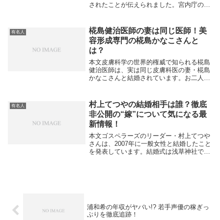
されたことが伝えられました。宮内庁の発
表によると、愛子さまは発熱や倦怠感とい
った軽い症状が見られ、現在は静養中との
ことです。医師の管理のもと療養されてお
椛島健治医師の妻は同じ医師！美
有名人
り、重症化の...
容形成専門の椛島かなこさんと
は？
本文皮膚科学の世界的権威で知られる椛島
健治医師は、実は同じ皮膚科医の妻・椛島
かなこさんと結婚されています。お二人は
ともに専門医として活躍しており、妻のか
なこさんは関西医科大学を卒業後、京都大
学大学院を修了した美容形成のエキスパー
村上てつやの結婚相手は誰？徹底
有名人
トです。現在...
非公開の“嫁”について気になる最
新情報！
本文ゴスペラーズのリーダー・村上てつや
さんは、2007年に一般女性と結婚したこと
を発表しています。結婚式は浅草神社で挙
げられ、当時は神社での挙式がトレンドの
先駆けだったとも言われています。rock-
fes+2気になる“嫁”についてですが、村...
浦和希の年収がヤバい!? 若手声優の稼ぎっ
ぷりを徹底追跡！