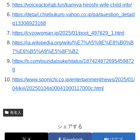
https://voiceactorlab.fun/kamiya-hiroshi-wife-child-info/
https://detail.chiebukuro.yahoo.co.jp/qa/question_detail/
q13308923168
https://cyzowoman.jp/2025/01/post_497629_1.html
https://ja.wikipedia.org/wiki/%E7%A5%9E%E8%B0%B
7%E6%B5%A9%E5%8F%B2
https://x.com/ouzidaisuke/status/187424872695459872
9
https://www.sponichi.co.jp/entertainment/news/2025/01/
04/kiji/20250104s00041000117000c.html
有名人
シェアする
X
Facebook
はてブ