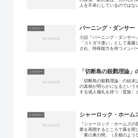
人を不幸にしているのではない
バーニング・ダンサー
ミステリー
小説『バーニング・ダンサー
「コトダマ遣い」として葛藤
され、特殊能力を持つメンバー
「切断島の殺戮理論」
ミステリー
「切断島の殺戮理論」の結末
の真相が明らかになるという
する成人儀礼を持つ〈鷲族〉と
シャーロック・ホーム
ミステリー
『シャーロック・ホームズの
業を再開するところで幕を閉
「東の東の間」（京都のような