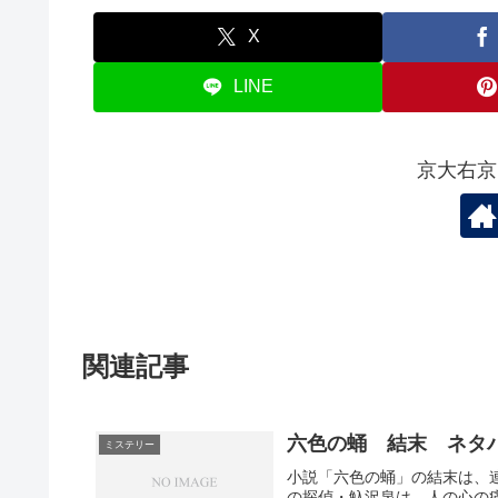
X
LINE
京大右京
関連記事
六色の蛹 結末 ネタ
ミステリー
小説「六色の蛹」の結末は、
の探偵・魞沢泉は、人の心の