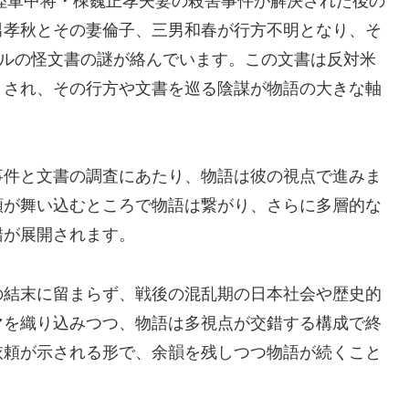
元陸軍中将・棟巍正孝夫妻の殺害事件が解決された後の
男孝秋とその妻倫子、三男和春が行方不明となり、そ
ベルの怪文書の謎が絡んでいます。この文書は反対米
とされ、その行方や文書を巡る陰謀が物語の大きな軸
事件と文書の調査にあたり、物語は彼の視点で進みま
頼が舞い込むところで物語は繋がり、さらに多層的な
錯が展開されます。
の結末に留まらず、戦後の混乱期の日本社会や歴史的
マを織り込みつつ、物語は多視点が交錯する構成で終
依頼が示される形で、余韻を残しつつ物語が続くこと