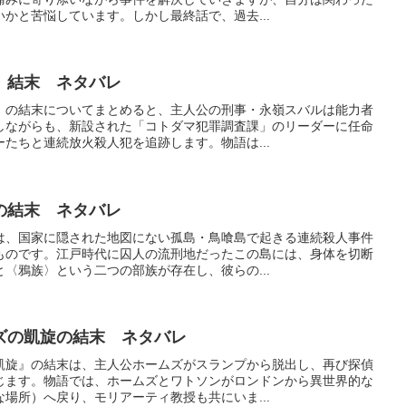
かと苦悩しています。しかし最終話で、過去...
 結末 ネタバレ
』の結末についてまとめると、主人公の刑事・永嶺スバルは能力者
しながらも、新設された「コトダマ犯罪調査課」のリーダーに任命
たちと連続放火殺人犯を追跡します。物語は...
の結末 ネタバレ
は、国家に隠された地図にない孤島・鳥喰島で起きる連続殺人事件
ものです。江戸時代に囚人の流刑地だったこの島には、身体を切断
〈鴉族〉という二つの部族が存在し、彼らの...
ズの凱旋の結末 ネタバレ
凱旋』の結末は、主人公ホームズがスランプから脱出し、再び探偵
じます。物語では、ホームズとワトソンがロンドンから異世界的な
場所）へ戻り、モリアーティ教授も共にいま...