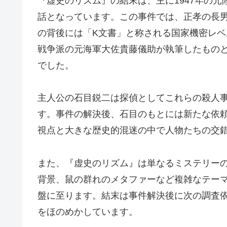
『虚史のリズム』の結末は、主に1947年の
話となっています。この事件では、正孝の長
の背後には「K文書」と称される国家機密レ
戦争派の元海軍大佐貴藤儀助が執筆したもの
でした。
主人公の石目鋭二は探偵としてこれらの殺人
す。事件の解決後、石目のもとには新たな依
視点と大きな歴史的混迷の中で人物たちの交
また、『虚史のリズム』は単なるミステリー
背景、鼠の群れのメタファーなど複雑なテー
盤に至ります。結末は事件解決後に次の調査
をほのめかしています。