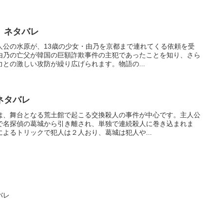
 ネタバレ
人公の水原が、13歳の少女・由乃を京都まで連れてくる依頼を受
由乃の亡父が韓国の巨額詐欺事件の主犯であったことを知り、さら
との激しい攻防が繰り広げられます。物語の...
ネタバレ
は、舞台となる荒土館で起こる交換殺人の事件が中心です。主人公
で名探偵の葛城から引き離され、単独で連続殺人に巻き込まれま
よるトリックで犯人は２人おり、葛城は犯人や...
バレ