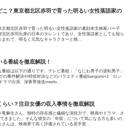
どこ？東京都北区赤羽で育った明るい女性落語家の
東京都北区赤羽で育った明るい女性落語家の素顔本文林家パー子
都北区赤羽出身の日本のタレントであり、女性落語家としても知ら
日生まれで、明るく元気なキャラクターと独...
いる番組を徹底解説！
な番組は以下の通りです。テレビ番組：「なにわ男子の逆転男子」
の事件解決や特技対決などのバラエティ番組bangumi+2「ロン
マ出演、深夜帯放送meetv...
くらい？注目女優の収入事情を徹底解説
木竜麻生さん。独特の存在感と繊細な演技力で、映画やドラマ、さ
めてきました。そんな彼女の「年収」について気になる方も多いの
さんは、映画界で高く評価されている若手実...