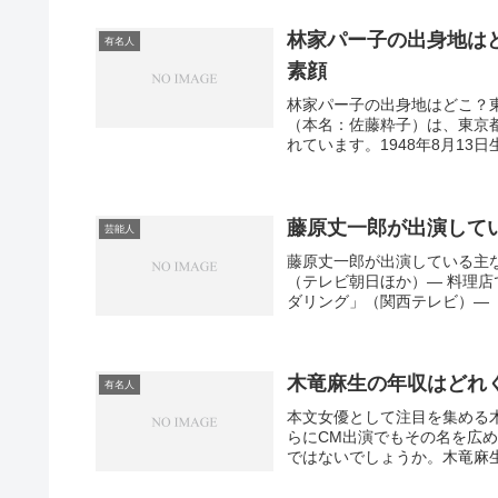
林家パー子の出身地は
有名人
素顔
林家パー子の出身地はどこ？
（本名：佐藤粋子）は、東京
れています。1948年8月13
藤原丈一郎が出演して
芸能人
藤原丈一郎が出演している主
（テレビ朝日ほか）— 料理店で
ダリング」（関西テレビ）— ドラ
木竜麻生の年収はどれ
有名人
本文女優として注目を集める
らにCM出演でもその名を広
ではないでしょうか。木竜麻生