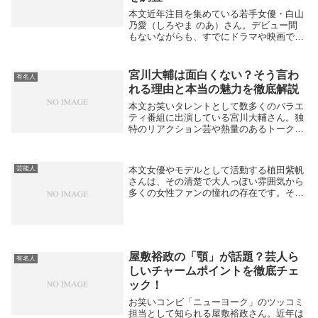
本文近年注目を集めている若手女優・白山
乃愛（しろやま のあ）さん。デビュー間
もないながらも、すでにドラマや映画でそ
の存在感を発揮しており、“次世代のスタ
ー”とも呼ばれています。そんな彼女につ
いて検索すると「白山乃愛 中学」という
宮川大輔は面白くない？そう言わ
有名人
ワードが浮上...
れる理由と本当の魅力を徹底解説
本文お笑いタレントとして数多くのバラエ
ティ番組に出演している宮川大輔さん。独
特のリアクション芸や熱量のあるトークで
人気を集めていますが、一方でネット上で
は「宮川大輔 面白くない」と検索される
こともあります。なぜそのように言われて
本文女優やモデルとして活動する植田紫帆
芸能人
しまうのでし...
さんは、その清楚で大人っぽい雰囲気から
多くの女性ファンの憧れの存在です。そん
な彼女に関してインターネットでよく検索
されているキーワードが「旦那」。実際に
結婚しているのかどうか、ファンにとって
は非常に気に...
屋敷裕政の「顎」が話題？芸人ら
有名人
しいチャームポイントを徹底チェ
ック！
お笑いコンビ「ニューヨーク」のツッコミ
担当として知られる屋敷裕政さん。近年は