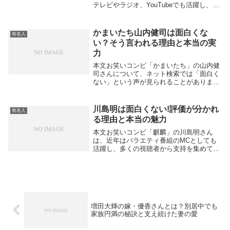
テレビやラジオ、YouTubeでも活躍し、そ
の鋭いツッコミやリーダーシップで注目を
集めています。そんな屋敷さんの名前を検
索すると、「顎」という関連ワードが浮上
かまいたち山内健司は面白くな
有名人
してき...
い？そう言われる理由と本当の実
力
本文お笑いコンビ「かまいたち」の山内健
司さんについて、ネット検索では「面白く
ない」という声が見られることがありま
す。実際にバラエティ番組や漫才を長く見
ている人の中には、独特なツッコミやクセ
のあるキャラクターが好みではないと感じ
川島明は面白くない!評価が分かれ
有名人
る人もいるよう...
る理由と本当の魅力
本文お笑いコンビ「麒麟」の川島明さん
は、近年はバラエティ番組のMCとしても
活躍し、多くの視聴者から支持を集めてい
ます。しかし一方で、ネット上では「川島
明 面白くない」という検索が見られるこ
ともあります。なぜ一部の人からそのよう
な意見が出るの...
増田大輝の嫁・優香さんとは？別居中でも
家族円満の秘訣と支え続けた妻の愛