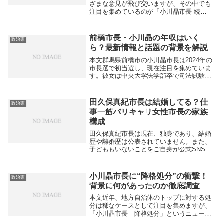
ざまな意見が飛び交いますが、その中でも
注目を集めているのが「小川晶市長 続投
やめろ」という強いフレーズです。なぜ、
市民からこうした言葉が出てくるのでしょ
うか。本記事では、市民の声や市政の課題
前橋市長・小川晶の年収はいく
政治家
を掘り下げて...
ら？最新情報と話題の背景を解説
本文群馬県前橋市の小川晶市長は2024年の
市長選で初当選し、現在注目を集めていま
す。彼女は中央大学法学部卒で司法試験合
格後、弁護士を経て群馬県議会議員を4期
務めた経歴を持つ才媛です。そんな小川市
長の「年収はいくらか」という点に関心が
田久保真紀市長は結婚してる？仕
政治家
高まって...
事一筋バリキャリ女性市長の家族
構成
田久保真紀市長は現在、独身であり、結婚
歴や離婚歴は公表されていません。また、
子どももいないことをご自身が公式SNSや
インタビュー等で明言しています。
sputnikshop+2記事本文静岡県伊東市の初
の女性市長として話題を集める田久保真紀
小川晶市長に“降格処分”の衝撃！
政治家
市長...
背景に何があったのか徹底調査
本文近年、地方自治体のトップに対する処
分は稀なケースとして注目を集めますが、
「小川晶市長 降格処分」というニュース