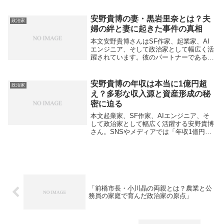
が波紋を広げています。市政を率いる市長
という立場は、市の行政方針や市民生活に
大きな影響を与える存在であり、その人物
安野貴博の妻・黒岩里奈とは？夫
政治家
が処分対象と...
婦の絆と妻に起きた事件の真相
本文安野貴博さんはSF作家、起業家、AI
エンジニア、そして政治家として幅広く活
躍されています。彼のパートナーである
妻・黒岩里奈さんは編集者としても知ら
れ、夫婦そろって社会的な注目を集めてい
ます。その黒岩里奈さんですが、2025年6
安野貴博の年収は本当に1億円超
政治家
月に東京都...
え？多彩な収入源と資産形成の秘
密に迫る
本文起業家、SF作家、AIエンジニア、そ
して政治家として幅広く活躍する安野貴博
さん。SNSやメディアでは「年収1億円超
え」と噂されることもありますが、実際の
ところはどうなのでしょうか？安野さんの
収入源は多岐にわたっており、過去から現
在までの...
「前橋市長・小川晶の両親とは？農業と公
務員の家庭で育んだ政治家の原点」