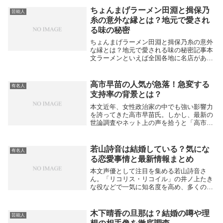
うなのか？」「結婚しているの？」と気に
ちょんまげラーメン田淵と揖保乃
芸能人
なる方も少なく...
糸の意外な縁とは？地元で愛され
る味の秘密
ちょんまげラーメン田淵と揖保乃糸の意外
な縁とは？地元で愛される味の秘密記事本
文ラーメンといえば全国各地に名店があり
ますが、最近じわじわと注目を集めている
のが「ちょんまげラーメン田淵」です。ユ
ニークな店名もさることながら、その背後
高市早苗の人気が急落！急変する
有名人
には兵庫の名...
支持率の背景とは？
本文近年、女性政治家の中でも強い影響力
を誇ってきた高市早苗氏。しかし、最新の
世論調査やネット上の声を拾うと「高市早
苗の人気が急落」という言葉が話題になっ
ています。一体なぜ、かつて注目を集めた
高市氏の評価が短期間で下がっているので
若山詩音は結婚している？気にな
有名人
しょうか。支...
る恋愛事情と最新情報まとめ
本文声優として注目を集める若山詩音さ
ん。「リコリス・リコイル」の井ノ上たき
な役などで一気に知名度を高め、多くのフ
ァンに愛されています。そんな人気声優と
なると「結婚しているの？」「恋人はいる
の？」と気になる人も多いのではないでし
木下晴香の旦那は？結婚の噂や理
芸能人
ょうか。現在（...