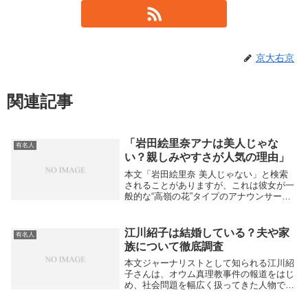
京大右京
関連記事
「岩田絵里奈アナは美人じゃな
有名人
い？親しみやすさが人気の理由」
本文「岩田絵里奈 美人じゃない」と検索
されることがありますが、これは彼女が一
般的な“高嶺の花”タイプのアナウンサー像
とは少し違うからかもしれません。日テレ
アナウンサーとして『スッキリ』や『シュ
ーイチ』などを担当してきた岩田絵里奈さ
江川紹子は結婚している？夫や家
有名人
んは、派手...
族について徹底調査
本文ジャーナリストとして知られる江川紹
子さんは、オウム真理教事件の報道をはじ
め、社会問題を幅広く扱ってきた人物で
す。その真摯な取材姿勢やコメント力に注
目するファンは多く、「プライベートはど