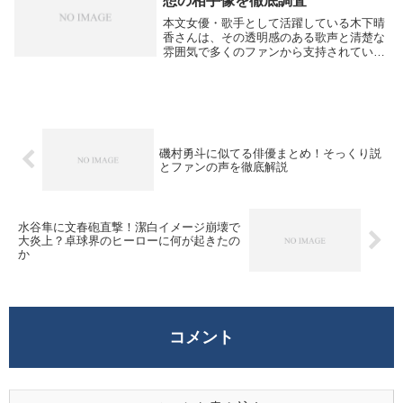
想の相手像を徹底調査
本文女優・歌手として活躍している木下晴
香さんは、その透明感のある歌声と清楚な
雰囲気で多くのファンから支持されていま
す。そんな彼女についてインターネットで
よく検索されるキーワードのひとつが「木
下晴香 旦那」です。結婚しているのか、
旦那さんはど...
磯村勇斗に似てる俳優まとめ！そっくり説
とファンの声を徹底解説
水谷隼に文春砲直撃！潔白イメージ崩壊で
大炎上？卓球界のヒーローに何が起きたの
か
コメント