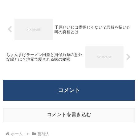
周杜さんの学歴について詳しくご紹介しま
す。猪俣さんの出身高校は茨城県立藤代紫
水高校とさ...
千原せいじは僧侶じゃない？誤解を招いた
噂の真相とは
ちょんまげラーメン田淵と揖保乃糸の意外
な縁とは？地元で愛される味の秘密
コメント
コメントを書き込む
ホーム
芸能人