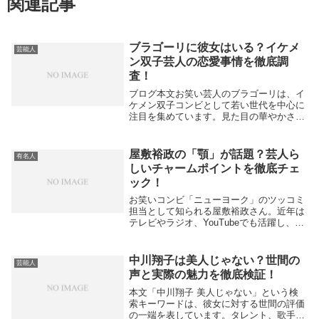
関連記事
ブラゴーリに彼女はいる？イケメ
芸能人
ン双子芸人の恋愛事情を徹底調
査！
ブログ本文お笑い芸人のブラゴーリは、イ
ケメン双子コンビとして若い世代を中心に
注目を集めています。見た目の華やかさと
テンポのいい掛け合いで人気急上昇中です
が、ファンが特に気になるのはやはり「彼
女はいるのか？」という恋愛事情ではない
屋敷裕政の「顎」が話題？芸人ら
有名人
でしょうか。...
しいチャームポイントを徹底チェ
ック！
お笑いコンビ「ニューヨーク」のツッコミ
担当として知られる屋敷裕政さん。近年は
テレビやラジオ、YouTubeでも活躍し、そ
の鋭いツッコミやリーダーシップで注目を
集めています。そんな屋敷さんの名前を検
索すると、「顎」という関連ワードが浮上
中川翔子は美人じゃない？世間の
芸能人
してき...
声と実際の魅力を徹底検証！
本文「中川翔子 美人じゃない」という検
索キーワードは、彼女に対する世間の評価
の一端を表しています。タレント、歌手、