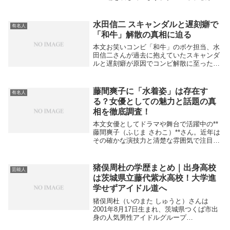
声優、女優として幅広く活動してきた中川
翔子さんは、明るいキャラクターとオタク
文化への深い愛情で多くのファンを持つ一
水田信二 スキャンダルと遅刻癖で
有名人
方、ルックス...
「和牛」解散の真相に迫る
本文お笑いコンビ「和牛」のボケ担当、水
田信二さんが過去に抱えていたスキャンダ
ルと遅刻癖が原因でコンビ解散に至ったと
報じられています。2023年5月に人気フリ
ーアナウンサーの山本萩子さんと結婚し祝
福される一方で、元恋人から暴行疑惑が週
藤間爽子に「水着姿」は存在す
有名人
刊誌にス...
る？女優としての魅力と話題の真
相を徹底調査！
本文女優としてドラマや舞台で活躍中の**
藤間爽子（ふじま さわこ）**さん。近年は
その確かな演技力と清楚な雰囲気で注目を
集めていますが、インターネットで検索さ
れる関連ワードの中に「水着」というキー
ワードが浮上しています。果たして藤間爽
猪俣周杜の学歴まとめ｜出身高校
芸能人
子さん...
は茨城県立藤代紫水高校！大学進
学せずアイドル道へ
猪俣周杜（いのまた しゅうと）さんは
2001年8月17日生まれ、茨城県つくば市出
身の人気男性アイドルグループ
「timelesz」のメンバーです。今回は猪俣