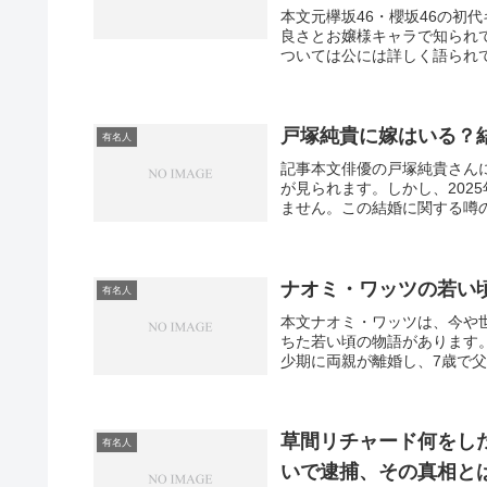
本文元欅坂46・櫻坂46の初
良さとお嬢様キャラで知られ
ついては公には詳しく語られて
戸塚純貴に嫁はいる？
有名人
記事本文俳優の戸塚純貴さん
が見られます。しかし、202
ません。この結婚に関する噂の大
ナオミ・ワッツの若い
有名人
本文ナオミ・ワッツは、今や
ちた若い頃の物語があります。
少期に両親が離婚し、7歳で父
草間リチャード何をし
有名人
いで逮捕、その真相と