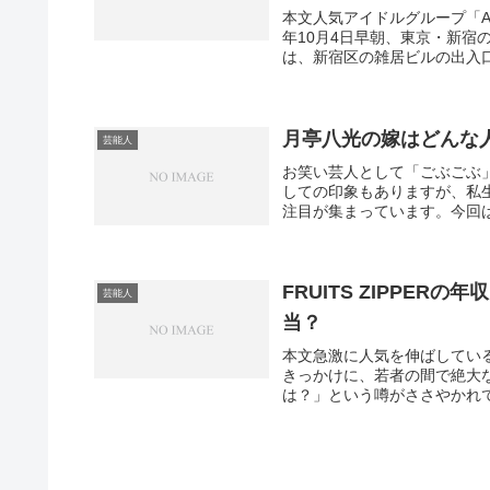
本文人気アイドルグループ「Aぇ
年10月4日早朝、東京・新
は、新宿区の雑居ビルの出入口
月亭八光の嫁はどんな
芸能人
お笑い芸人として「ごぶごぶ
しての印象もありますが、私
注目が集まっています。今回は
FRUITS ZIPPE
芸能人
当？
本文急激に人気を伸ばしているアイ
きっかけに、若者の間で絶大
は？」という噂がささやかれて