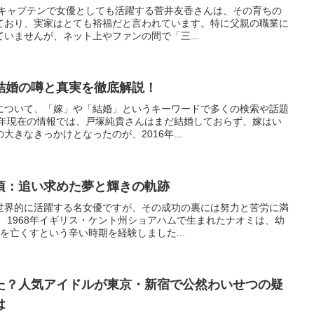
代キャプテンで女優としても活躍する菅井友香さんは、その育ちの
ており、実家はとても裕福だと言われています。特に父親の職業に
いませんが、ネット上やファンの間で「三...
結婚の噂と真実を徹底解説！
について、「嫁」や「結婚」というキーワードで多くの検索や話題
5年現在の情報では、戸塚純貴さんはまだ結婚しておらず、嫁はい
きなきっかけとなったのが、2016年...
頃：追い求めた夢と輝きの軌跡
世界的に活躍する名女優ですが、その成功の裏には努力と苦労に満
 1968年イギリス・ケント州ショアハムで生まれたナオミは、幼
を亡くすという辛い時期を経験しました...
た？人気アイドルが東京・新宿で公然わいせつの疑
は