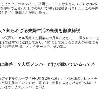
! group」のメンバー、草間リチャード敬太さん（29）が2025
宿の繁華街で公然わいせつの疑いで現行犯逮捕されました。この事件
付近で、草間さんが酒に酔っ...
人？知られざる夫婦生活の裏側を徹底解説
」や関西ローカル番組でお馴染みの月亭八光さん。二世タレントと
生活ではすでに結婚しており、“嫁”として支える奥さんの存在にも
「月亭八光 嫁」というテーマで、その気...
Rの年収に格差！？人気メンバーだけが稼いでいるって本
ドルグループ「FRUITS ZIPPER」。TikTok発の大ヒットを
な支持を集めていますが、裏では「年収に大きな格差があるので
います。人気メンバーと不人...