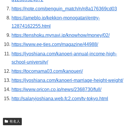
https://note.com/penguin_match/n/n8a176369cd03
https://ameblo.jp/kekkon-monogatari/entry-
12874162255.html
https://tenshoku.mynavi.jp/knowhow/money/02/
https://www.ee-ties.com/magazine/44988/
https://jyoshiana.com/kanoeri-annual-income-high-
school-university/
https://tocomama03.com/kanoueri/
https://jyoshiana.com/kanoeri-marriage-height-weight/
https://www.oricon.co.jp/news/2368730/full/
http://salaryjoshiana.web.fc2.com/tv-tokyo.html
有名人