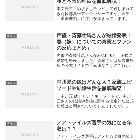
相と本当の理由を徹底解説！
本文長年「めざましテレビ」で親しまれて
きた軽部真一アナウンサーですが、近年
「退職理由」に注目が集まっています。一
部では「定年退職では？」という憶測も見
られますが、実際にはフジテレビのエグゼ
クティブアナウンサーに昇格し、むしろ役
声優・斉藤壮馬さんが結婚発表！
有名人
割が拡大してい...
妻（嫁）についての真実とファン
の反応まとめ」
声優の斉藤壮馬さんが2023年6月、正式に
結婚を発表しました。斉藤さんは所属事務
所の公式サイトで「幸運なことにこれから
先の人生を共に歩んでいきたいと思える方
と出会い、新たな1歩を踏み出すことを決
意いたしました」とコメントしています。
中川匠の嫁はどんな人？家族エピ
有名人
多忙な声...
ソードや結婚生活を徹底調査！
「中川匠 嫁」というキーワードで、中川
匠さんの結婚や奥様に関する決定的な公式
情報は公開されていませんでしたが、
Instagramなど一部SNSから「奥様」との
家庭エピソードが度々発信されているよう
です。instagram本文俳優や医師として...
ノア・ライルズ選手の気になる年
有名人
収は？？
ノア・ライルズ選手はアメリカ出身の陸上