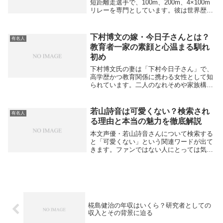
短距離走選手で、100m、200m、4×100m
リレーを専門としています。彼は世界歴代
3位の200m記録19秒31を持ち、2021年東
京オリンピック男子200m銅メダリストで
あり、2024年パリオリンピ...
下村博文の嫁・今日子さんとは？
有名人
教育者一家の素顔と心温まる馴れ
初め
下村博文氏の妻は「下村今日子さん」で、
高学歴かつ教育関係に携わる女性として知
られています。二人のなれそめや家族構
成、今日子さんの経歴は、教育者一家とし
ての温かなエピソードが印象的です。
word-is-love+2本文例下村博文さんの支え
若山詩音は可愛くない？検索され
有名人
とな...
る理由と本当の魅力を徹底解説
本文声優・若山詩音さんについて検索する
と「可愛くない」という関連ワードが出て
きます。ファンではない人にとっては気に
なる言葉かもしれませんが、実際に詳しく
調べてみると、その印象は早合点であるこ
とが多いようです。そもそも「可愛くな
い」というワー...
椛島健治の年収はいくら？研究者としての
収入とその背景に迫る