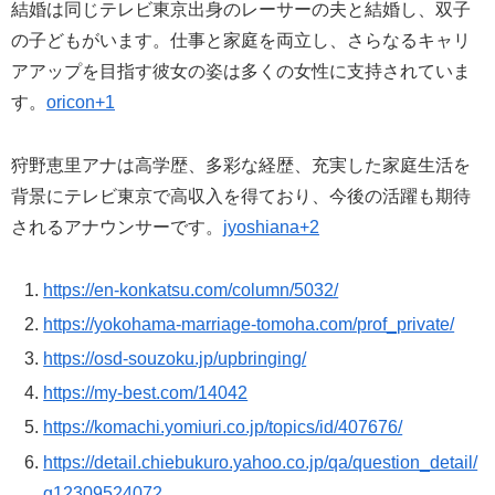
結婚は同じテレビ東京出身のレーサーの夫と結婚し、双子
の子どもがいます。仕事と家庭を両立し、さらなるキャリ
アアップを目指す彼女の姿は多くの女性に支持されていま
す。
oricon+1
狩野恵里アナは高学歴、多彩な経歴、充実した家庭生活を
背景にテレビ東京で高収入を得ており、今後の活躍も期待
されるアナウンサーです。
jyoshiana+2
https://en-konkatsu.com/column/5032/
https://yokohama-marriage-tomoha.com/prof_private/
https://osd-souzoku.jp/upbringing/
https://my-best.com/14042
https://komachi.yomiuri.co.jp/topics/id/407676/
https://detail.chiebukuro.yahoo.co.jp/qa/question_detail/
q12309524072