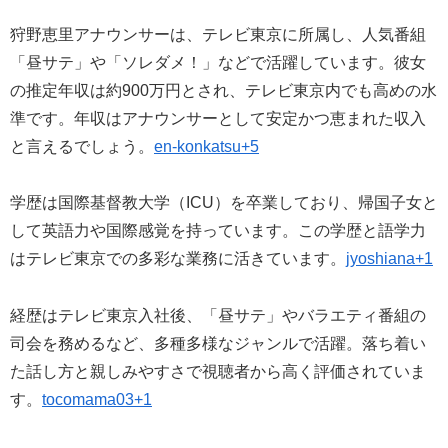
狩野恵里アナウンサーは、テレビ東京に所属し、人気番組
「昼サテ」や「ソレダメ！」などで活躍しています。彼女
の推定年収は約900万円とされ、テレビ東京内でも高めの水
準です。年収はアナウンサーとして安定かつ恵まれた収入
と言えるでしょう。
en-konkatsu+5
学歴は国際基督教大学（ICU）を卒業しており、帰国子女と
して英語力や国際感覚を持っています。この学歴と語学力
はテレビ東京での多彩な業務に活きています。
jyoshiana+1
経歴はテレビ東京入社後、「昼サテ」やバラエティ番組の
司会を務めるなど、多種多様なジャンルで活躍。落ち着い
た話し方と親しみやすさで視聴者から高く評価されていま
す。
tocomama03+1